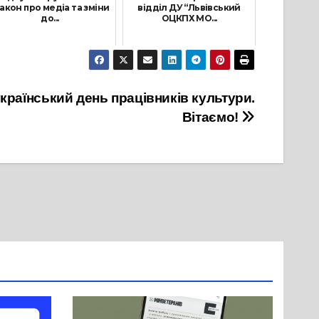
акон про медіа та зміни
відділ ДУ “Львівський
до...
ОЦКПХ МО...
28 Жовтня, 2022
3 Лютого, 2025
країнський день працівників культури.
Вітаємо!