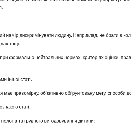
і.
й намір дискримінувати людину. Наприклад, не брати в кол
адах тощо.
 при формально нейтральних нормах, критеріях оцінки, пра
и іншої статі.
ння має правомірну, об’єктивно обґрунтовану мету, способи 
знакою статі:
, пологів та грудного вигодовування дитини;