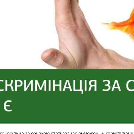
 якої людина за ознакою статі зазнає обмежень у користуван