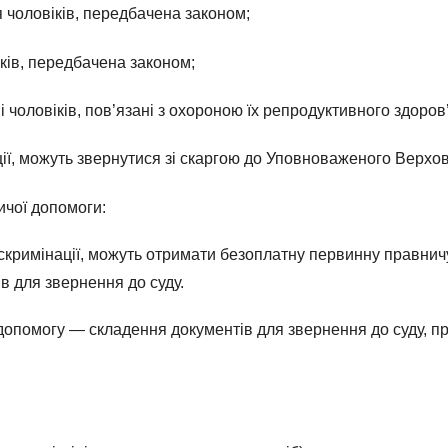
 чоловіків, передбачена законом;
іків, передбачена законом;
чоловіків, пов’язані з охороною їх репродуктивного здоров’я
ї, можуть звернутися зі скаргою до Уповноваженого Верховн
ичої допомоги:
скримінації, можуть отримати безоплатну первинну правничу 
ів для звернення до суду.
опомогу — складення документів для звернення до суду, пр