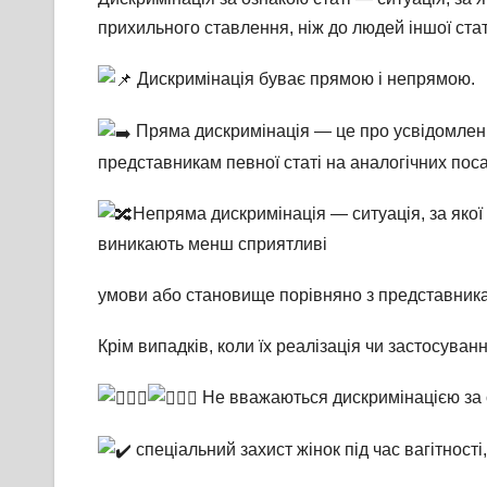
прихильного ставлення, ніж до людей іншої стат
Дискримінація буває прямою і непрямою.
Пряма дискримінація — це про усвідомлени
представникам певної статі на аналогічних пос
Непряма дискримінація — ситуація, за якої
виникають менш сприятливі
умови або становище порівняно з представникам
Крім випадків, коли їх реалізація чи застосува
Не вважаються дискримінацією за о
спеціальний захист жінок під час вагітності