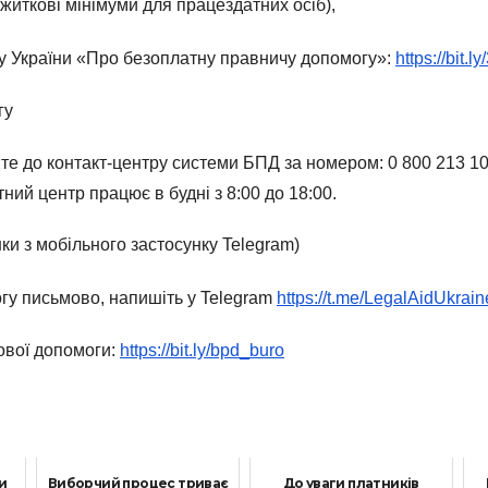
иткові мінімуми для працездатних осіб),
кону України «Про безоплатну правничу допомогу»:
https://bit.
гу
е до контакт-центру системи БПД за номером: 0 800 213 103
ний центр працює в будні з 8:00 до 18:00.
ки з мобільного застосунку Telegram)
у письмово, напишіть у Telegram
https://t.me/LegalAidUkrai
ової допомоги:
https://bit.ly/bpd_buro
и
Виборчий процес триває
До уваги платників