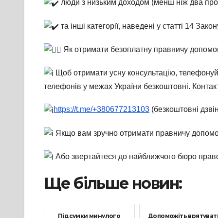
люди з низьким доходом (менш ніж два прож
та інші категорії, наведені у статті 14 За
Як отримати безоплатну правничу допомо
Щоб отримати усну консультацію, телефонуйт
телефонів у межах України безкоштовні. Контакт
https://t.me/+380677213103
(безкоштовні дзвін
Якщо вам зручно отримати правничу допомог
Або звертайтеся до найближчого бюро прав
Ще більше новин:
Підсумки минулого
Допоможіть врятуват