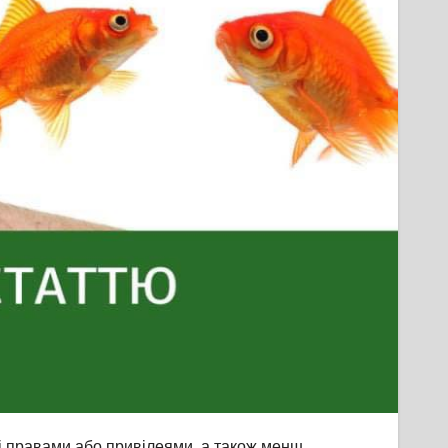
ні правами або привілеями, а також менш