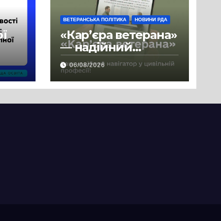
ВЕТЕРАНСЬКА ПОЛІТИКА
НОВИНИ РДА
ої
«Кар’єра ветерана»
— надійний
де
навігатор у
06/08/2026
цивільній професії