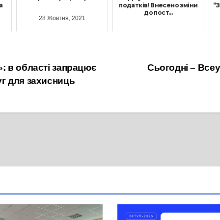
а
податків! Внесено зміни
“З
до пост...
28 Жовтня, 2021
12 Червня, 2023
: в області запрацює
Сьогодні – Всеу
г для захисниць