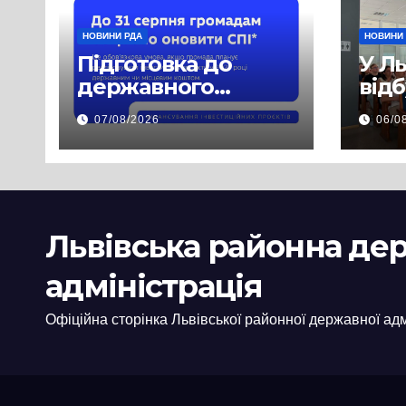
НОВИНИ РДА
НОВИНИ
Підготовка до
У Л
державного
від
фінансування на
нав
07/08/2026
06/0
2027 рік уже
при
триває
асп
заб
пра
пуб
Львівська районна де
інф
адміністрація
Офіційна сторінка Львівської районної державної адм