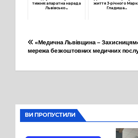
тижня: апаратна нарада
життя 3-річного Марк
Львівсько...
Гладиша...
26 Травня, 2025
11 Серпня, 2025
Навігація
«Медична Львівщина – Захисницям»
мережа безкоштовних медичних послу
записів
ВИ ПРОПУСТИЛИ