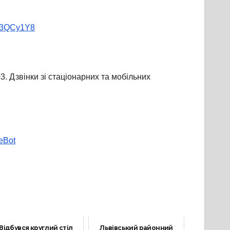
ly/3QCy1Y8
. Дзвінки зі стаціонарних та мобільних
neBot
Відбувся круглий стіл
Львівський районний