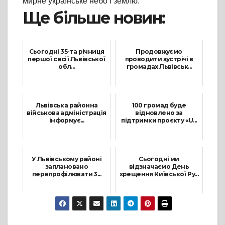
мирне українське небо і землю.
Ще більше новин:
Сьогодні 35-та річниця
Продовжуємо
першої сесії Львівської
проводити зустрічі в
обл...
громадах Львівськ...
9 Квітня, 2025
23 Липня, 2026
Львівська районна
100 громад буде
військова адміністрація
відновлено за
інформує...
підтримки проєкту «U...
4 Листопада, 2022
2 Жовтня, 2023
У Львівському районі
Сьогодні ми
заплановано
відзначаємо День
перепрофілювати 3...
хрещення Київської Ру...
19 Червня, 2024
15 Липня, 2026