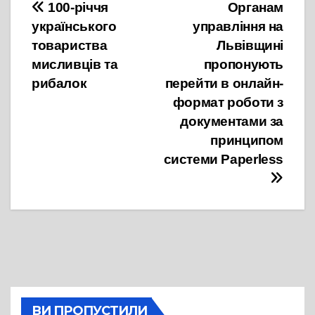
Навігація
100-річчя
Органам
українського
управління на
записів
товариства
Львівщині
мисливців та
пропонують
рибалок
перейти в онлайн-
формат роботи з
документами за
принципом
системи Paperless
ВИ ПРОПУСТИЛИ