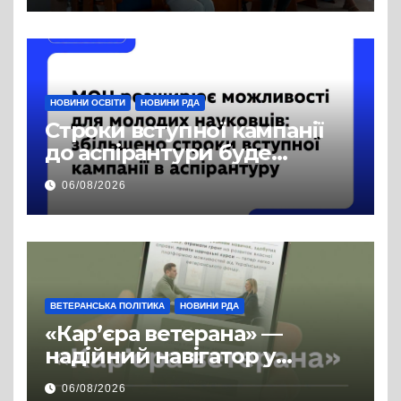
публічної інформації
НОВИНИ ОСВІТИ
НОВИНИ РДА
Строки вступної кампанії
до аспірантури буде
продовжено
06/08/2026
ВЕТЕРАНСЬКА ПОЛІТИКА
НОВИНИ РДА
«Кар’єра ветерана» —
надійний навігатор у
цивільній професії
06/08/2026