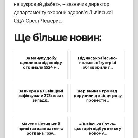
на цукровий діабет», – зазначив директор
департаменту охорони здоров’я Львівської
ОДА Орест Чемерис.
Ще більше новин:
За минулу добу
Під час українсько-
щеплення від ковіду
польської зустрічі
отримали 5524 м...
обговорили п...
15 Січня, 2022
6 Липня, 2021
За вчора на Львівщині
Керівникам громад
зафіксували 375 нових
доручили до кінця року
випадк...
провести ...
25 Грудня, 2021
1 Вересня, 2021
Максим Козицький
«‎Львівська Сотка»‎
привітав важкоатлета
цьогоріч відбудеться у
Богдана Гозу...
новому ...