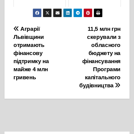
4 Червня, 2021
27 Квітня, 2022
Навігація
Аграрії
11,5 млн грн
Львівщини
скерували з
записів
отримають
обласного
фінансову
бюджету на
підтримку на
фінансування
майже 4 млн
Програми
гривень
капітального
будівництва