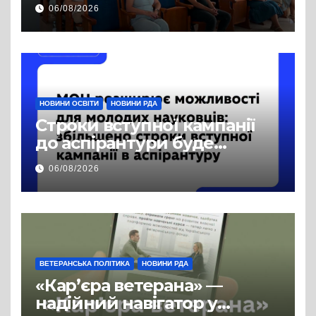
аспектам забезпечення
06/08/2026
права на доступ до
публічної інформації
НОВИНИ ОСВІТИ
НОВИНИ РДА
Строки вступної кампанії
до аспірантури буде
продовжено
06/08/2026
ВЕТЕРАНСЬКА ПОЛІТИКА
НОВИНИ РДА
«Кар’єра ветерана» —
надійний навігатор у