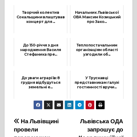
Творчий колектив
Начальник Львівської
Сокальщини влаштував
ОВА Максим Козицький
концерт для ...
про Зако...
6 Липня, 2021
5 Березня, 2024
До 150-річчя з дня
Теплопостачальним
народження Василя
організаціям області
Стефаника пре...
узгодили об...
17 Травня, 2021
23 Вересня, 2021
До уваги аграріїв: 8
У Трускавці
грудня відбудуться
представникам галузі
земельні е...
гостинності вручи...
1 Грудня, 2021
28 Вересня, 2021
Навігація
На Львівщині
Львівська ОДА
провели
запрошує до
записів