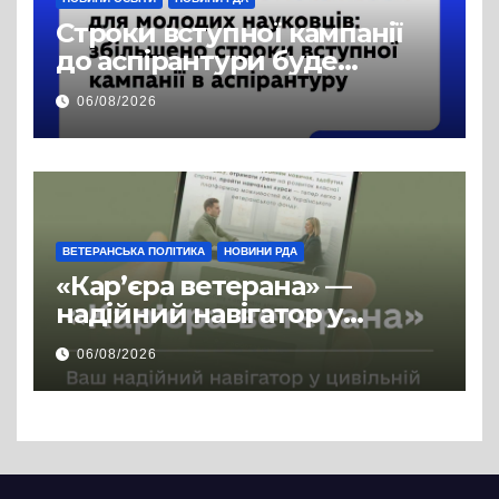
Строки вступної кампанії
до аспірантури буде
продовжено
06/08/2026
ВЕТЕРАНСЬКА ПОЛІТИКА
НОВИНИ РДА
«Кар’єра ветерана» —
надійний навігатор у
цивільній професії
06/08/2026