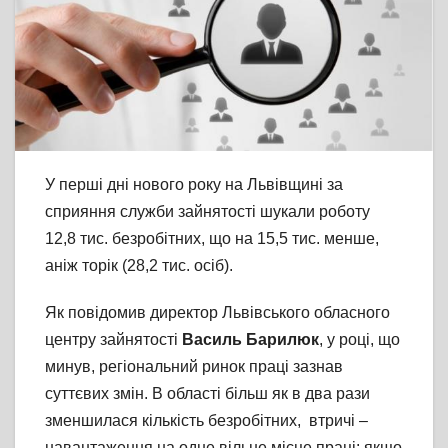
У перші дні нового року на Львівщині за
сприяння служби зайнятості шукали роботу
12,8 тис. безробітних, що на 15,5 тис. менше,
аніж торік (28,2 тис. осіб).
Як повідомив директор Львівського обласного
центру зайнятості
Василь Барилюк
, у році, що
минув, регіональний ринок праці зазнав
суттєвих змін. В області більш як в два рази
зменшилася кількість безробітних, втричі –
навантаження на одне вільне місце праці: якщо