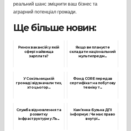
реальний шанс зміцнити ваш бізнес та
аграрний потенціал громади.
Ще більше новин:
Ринок вакансій: у якій
Якщо ви плануєте
сфері найвища
складати національний
зарплата?
мультипредм...
14 Березня, 2023
6 Лютого, 2025
У Сокільницькій
Фонд CORE передав
громаді відзначали тих,
сертифікат на побутову
хто цьогор...
техніку т...
5 Травня, 2026
27 Грудня, 2022
Служба відновлення та
Кам’янка-Бузька ДПІ
розвитку
інформує : Чи має право
інфраструктури у Ль...
внутрі...
27 Липня, 2026
8 Червня, 2022