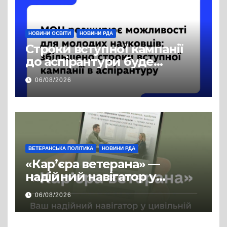
НОВИНИ ОСВІТИ
НОВИНИ РДА
Строки вступної кампанії
до аспірантури буде
продовжено
06/08/2026
ВЕТЕРАНСЬКА ПОЛІТИКА
НОВИНИ РДА
«Кар’єра ветерана» —
надійний навігатор у
цивільній професії
06/08/2026