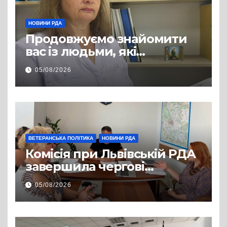
НОВИНИ РДА
Продовжуємо знайомити
вас із людьми, які
допомагають нашим
05/08/2026
захисникам і захисницям
повертатися до цивільного
життя
ВЕТЕРАНСЬКА ПОЛІТИКА
НОВИНИ РДА
Комісія при Львівській РДА
завершила чергові
співбесіди та
05/08/2026
рекомендувала кандидатів
на посади фахівців із
супроводу