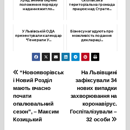
Уряд змінив окремі
Сколівська
положення порядку
територіальна громада
надання житло...
працює над Страте...
25 Листопада, 2021
4 Жовтня, 2021
У Львівській ОДА
Бізнесу нагадують про
презентували календар
можливість подання
"Генерали У...
деклараці...
16 Лютого, 2022
20 Вересня, 2021
Навігація
“Новояворівськ
На Львівщині
і Новий Розділ
зафіксували 34
записів
мають вчасно
нових випадки
почати
захворювання на
опалювальний
коронавірус.
сезон”, – Максим
Госпіталізували –
Козицький
32 особи