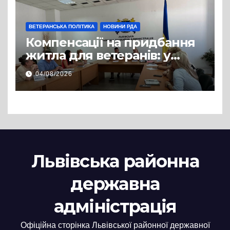
ВЕТЕРАНСЬКА ПОЛІТИКА
НОВИНИ РДА
Компенсації на придбання
житла для ветеранів: у
Львівській РДА розглянули
04/08/2026
нові заяви
Львівська районна
державна
адміністрація
Офіційна сторінка Львівської районної державної