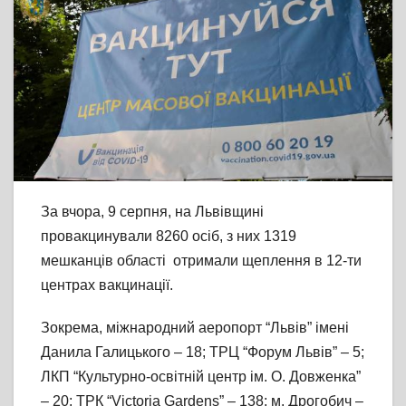
За вчора, 9 серпня, на Львівщині
провакцинували 8260 осіб, з них 1319
мешканців області отримали щеплення в 12-ти
центрах вакцинації.
Зокрема, міжнародний аеропорт “Львів” імені
Данила Галицького – 18; ТРЦ “Форум Львів” – 5;
ЛКП “Культурно-освітній центр ім. О. Довженка”
– 20; ТРК “Victoria Gardens” – 138; м. Дрогобич –