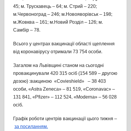
45; м. Трускавець – 64; м. Стрий – 220;
м.Червоноград – 246; м.Новояворівськ – 198;
м.Жовква – 161; м.Новий Розділ – 126; м.
Самбір – 78.
Всього у центрах вакцинації області щеплення
від коронавірусу отримали 73 754 особи.
Загалом на Львівщині станом на сьогодні
провакцинували 420 315 осіб (154 589 – другою
дозою) :вакциною «Covieshield» – 38 403
особи, «Astra Zeneca» – 81 519, «Coronavac» –
131 841, «Pfizer» – 112 524, «Moderna» – 56 028
осіб.
Графік роботи центрів вакцинації цього тижня –
за посиланням.