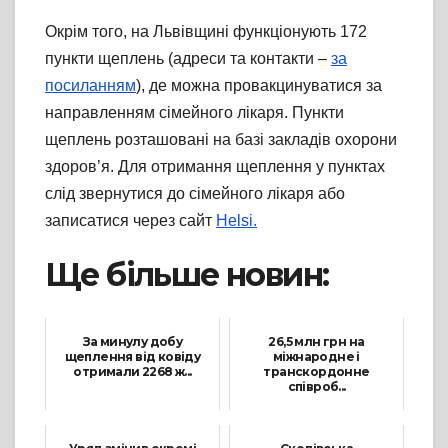
Окрім того, на Львівщині функціонують 172
пункти щеплень (адреси та контакти –
за
посиланням
), де можна провакцинуватися за
направленням сімейного лікаря. Пункти
щеплень розташовані на базі закладів охорони
здоров’я. Для отримання щеплення у пунктах
слід звернутися до сімейного лікаря або
записатися через сайт
Helsi.
Ще більше новин:
За минулу добу
26,5 млн грн на
щеплення від ковіду
міжнародне і
отримали 2268 ж...
транскордонне
співроб...
7 Січня, 2022
23 Грудня, 2021