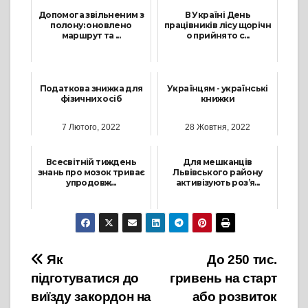
Допомога звільненим з
В Україні День
полону: оновлено
працівників лісу щорічн
маршрут та ...
о прийнято с...
12 Серпня, 2025
16 Вересня, 2022
Податкова знижка для
Українцям - українські
фізичних осіб
книжки
7 Лютого, 2022
28 Жовтня, 2022
Всесвітній тиждень
Для мешканців
знань про мозок триває
Львівського району
упродовж...
активізують роз’я...
17 Березня, 2023
26 Квітня, 2023
Навігація
Як
До 250 тис.
підготуватися до
гривень на старт
записів
виїзду закордон на
або розвиток