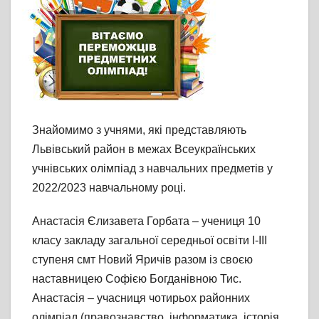
Знайомимо з учнями, які представляють
Львівський район в межах Всеукраїнських
учнівських олімпіад з навчальних предметів у
2022/2023 навчальному році.
Анастасія Єлизавета Горбата – учениця 10
класу закладу загальної середньої освіти І-ІІІ
ступеня смт Новий Яричів разом із своєю
наставницею Софією Богданівною Тис.
Анастасія – учасниця чотирьох районних
олімпіад (правознавство, інформатика, історія,