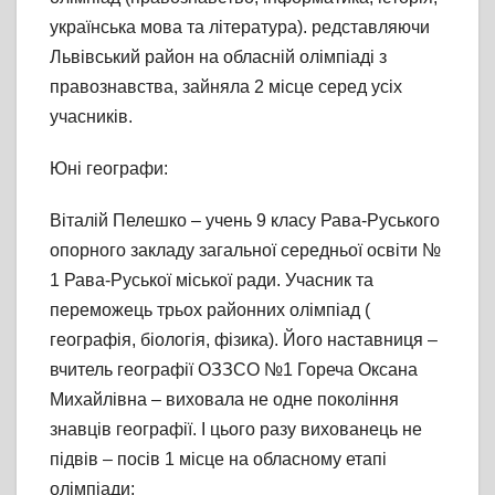
українська мова та література). редставляючи
Львівський район на обласній олімпіаді з
правознавства, зайняла 2 місце серед усіх
учасників.
Юні географи:
Віталій Пелешко – учень 9 класу Рава-Руського
опорного закладу загальної середньої освіти №
1 Рава-Руської міської ради. Учасник та
переможець трьох районних олімпіад (
географія, біологія, фізика). Його наставниця –
вчитель географії ОЗЗСО №1 Гореча Оксана
Михайлівна – виховала не одне покоління
знавців географії. І цього разу вихованець не
підвів – посів 1 місце на обласному етапі
олімпіади;