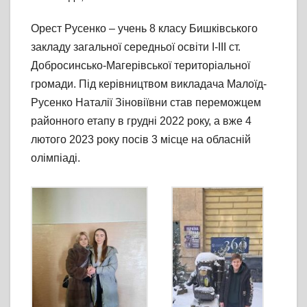
Орест Русенко – учень 8 класу Бишківського
закладу загальної середньої освіти І-ІІІ ст.
Добросинсько-Магерівської територіальної
громади. Під керівництвом викладача Малоїд-
Русенко Наталії Зіновіївни став переможцем
районного етапу в грудні 2022 року, а вже 4
лютого 2023 року посів 3 місце на обласній
олімпіаді.