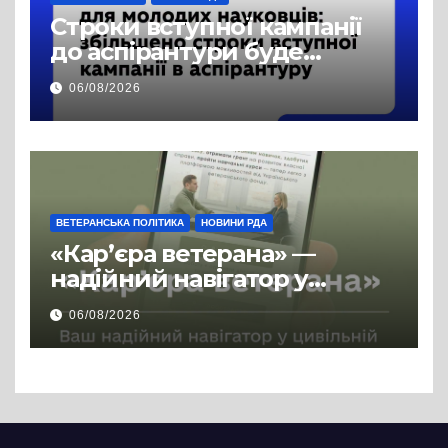
Строки вступної кампанії
до аспірантури буде
продовжено
06/08/2026
ВЕТЕРАНСЬКА ПОЛІТИКА
НОВИНИ РДА
«Кар’єра ветерана» —
надійний навігатор у
цивільній професії
06/08/2026