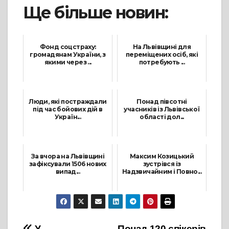
Ще більше новин:
Фонд соцстраху:
На Львівщині для
громадянам України, з
переміщених осіб, які
якими через ...
потребують ...
11 Квітня, 2022
3 Березня, 2022
Люди, які постраждали
Понад півсотні
під час бойових дій в
учасників із Львівської
Україн...
області дол...
6 Вересня, 2022
7 Лютого, 2022
За вчора на Львівщині
Максим Козицький
зафіксували 1506 нових
зустрівся із
випад...
Надзвичайним і Повно...
28 Жовтня, 2021
17 Вересня, 2021
У
Понад 120 спікерів