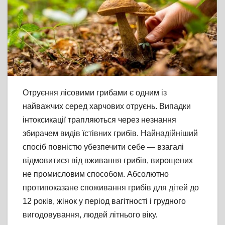
Отруєння лісовими грибами є одним із
найважчих серед харчових отруєнь. Випадки
інтоксикації трапляються через незнання
збирачем видів їстівних грибів. Найнадійніший
спосіб повністю убезпечити себе — взагалі
відмовитися від вживання грибів, вирощених
не промисловим способом. Абсолютно
протипоказане споживання грибів для дітей до
12 років, жінок у період вагітності і грудного
вигодовування, людей літнього віку.