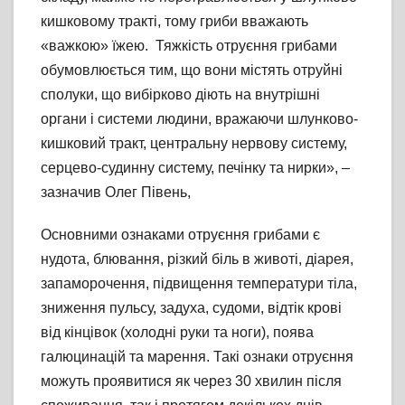
кишковому тракті, тому гриби вважають
«важкою» їжею. Тяжкість отруєння грибами
обумовлюється тим, що вони містять отруйні
сполуки, що вибірково діють на внутрішні
органи і системи людини, вражаючи шлунково-
кишковий тракт, центральну нервову систему,
серцево-судинну систему, печінку та нирки», –
зазначив Олег Півень,
Основними ознаками отруєння грибами є
нудота, блювання, різкий біль в животі, діарея,
запаморочення, підвищення температури тіла,
зниження пульсу, задуха, судоми, відтік крові
від кінцівок (холодні руки та ноги), поява
галюцинацій та марення. Такі ознаки отруєння
можуть проявитися як через 30 хвилин після