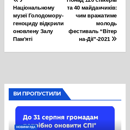
Навігація
Національному
та 40 майданчиків:
записів
музеї Голодомору-
чим вражатиме
геноциду відкрили
молодь
оновлену Залу
фестиваль “Вітер
Пам’яті
на-Дії”-2021
ВИ ПРОПУСТИЛИ
НОВИНИ РДА