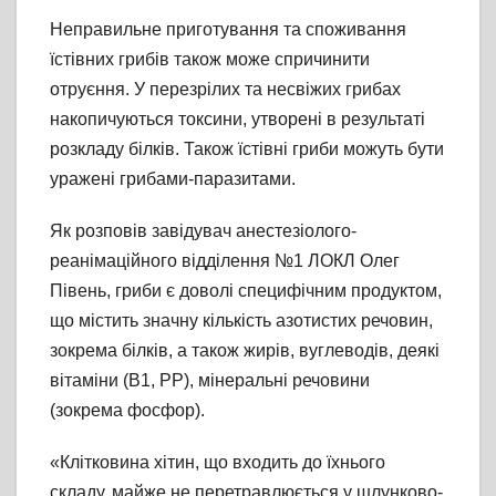
Неправильне приготування та споживання
їстівних грибів також може спричинити
отруєння. У перезрілих та несвіжих грибах
накопичуються токсини, утворені в результаті
розкладу білків. Також їстівні гриби можуть бути
уражені грибами-паразитами.
Як розповів завідувач анестезіолого-
реанімаційного відділення №1 ЛОКЛ Олег
Півень, гриби є доволі специфічним продуктом,
що містить значну кількість азотистих речовин,
зокрема білків, а також жирів, вуглеводів, деякі
вітаміни (В1, РР), мінеральні речовини
(зокрема фосфор).
«Клітковина хітин, що входить до їхнього
складу, майже не перетравлюється у шлунково-