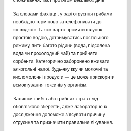
споживання, так і протягом декількох днів.
За словами фахівця, у разі отруєння грибами
необхідно терміново зателефонувати до
«швидкої». Також варто промити шлунок
простою водою, дотримуватись постільного
режиму, пити багато рідини (вода, підсолена
вода чи прохолодний чай) та прийняти
сорбенти. Категорично заборонено вживати
алкогольні напої, будь-яку їжу чи молочні та
кисломолочні продукти — це може прискорити
всмоктування токсинів у організм.
Залишки грибів або грибних страв слід
обов’язково зберегти, адже лабораторне їх
дослідження допоможе з’ясувати причину
отруєння та призначити правильне лікування.