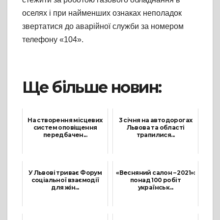
оселях і при найменших ознаках неполадок
звертатися до аварійної служби за номером
телефону «104».
Ще більше новин:
На створення місцевих
3 січня на автодорогах
систем оповіщення
Львова та області
передбачен...
трапилися...
5 Червня, 2021
4 Січня, 2022
У Львові триває Форум
«Весняний салон – 2021»:
соціальної взаємодії
понад 100 робіт
для жін...
українськ...
28 Жовтня, 2021
20 Травня, 2021