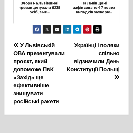
Вчора на Львівщині
На Львівщині
провакцинували 6235
зафіксовано 47 нових
осіб , з ни...
випадків захворю...
18 Серпня, 2021
13 Червня, 2021
Навігація
У Львівській
Українці і поляки
ОВА презентували
спільно
записів
проєкт, який
відзначили День
допоможе ПвК
Конституції Польщі
«Захід» ще
ефективніше
знищувати
російські ракети