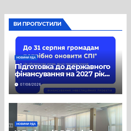
ВИ ПРОПУСТИЛИ
НОВИНИ РДА
Підготовка до державного
фінансування на 2027 рік
уже триває
07/08/2026
НОВИНИ РДА