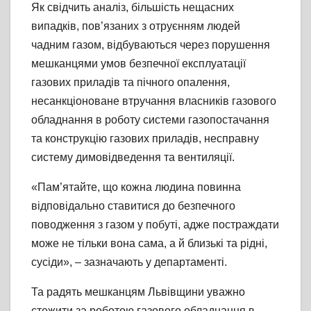
Як свідчить аналіз, більшість нещасних
випадків, пов’язаних з отруєнням людей
чадним газом, відбуваються через порушення
мешканцями умов безпечної експлуатації
газових приладів та пічного опалення,
несанкціоноване втручання власників газового
обладнання в роботу системи газопостачання
та конструкцію газових приладів, несправну
систему димовідведення та вентиляції.
«Пам’ятайте, що кожна людина повинна
відповідально ставитися до безпечного
поводження з газом у побуті, адже постраждати
може не тільки вона сама, а й близькі та рідні,
сусіди», – зазначають у департаменті.
Та радять мешканцям Львівщини уважно
стежити за роботою газового обладнання в