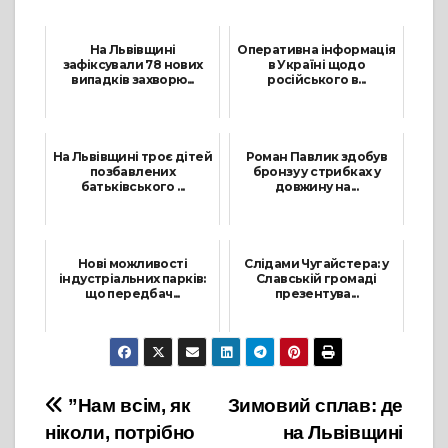
На Львівщині
Оперативна інформація
зафіксували 78 нових
в Україні щодо
випадків захворю...
російського в...
13 Серпня, 2021
1 Березня, 2022
На Львівщині троє дітей
Роман Павлик здобув
позбавлених
бронзу у стрибках у
батьківського ...
довжину на...
11 Листопада, 2021
30 Серпня, 2021
Нові можливості
Слідами Чугайстера: у
індустріальних парків:
Славській громаді
що передбач...
презентува...
6 Жовтня, 2021
21 Листопада, 2021
Навігація
”Нам всім, як
Зимовий сплав: де
ніколи, потрібно
на Львівщині