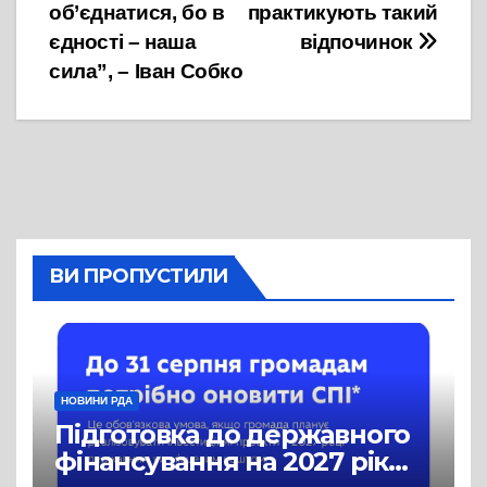
записів
об’єднатися, бо в
практикують такий
єдності – наша
відпочинок
сила”, – Іван Собко
ВИ ПРОПУСТИЛИ
НОВИНИ РДА
Підготовка до державного
фінансування на 2027 рік