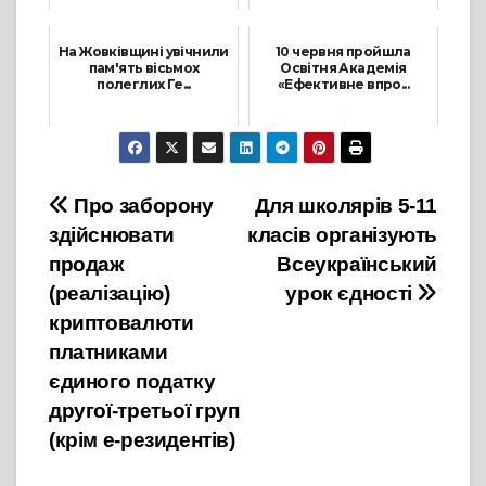
25 Червня, 2025
4 Квітня, 2023
На Жовківщині увічнили
10 червня пройшла
пам'ять вісьмох
Освітня Академія
полеглих Ге...
«Ефективне впро...
9 Жовтня, 2025
11 Червня, 2026
Навігація
Про заборону
Для школярів 5-11
здійснювати
класів організують
записів
продаж
Всеукраїнський
(реалізацію)
урок єдності
криптовалюти
платниками
єдиного податку
другої-третьої груп
(крім е-резидентів)