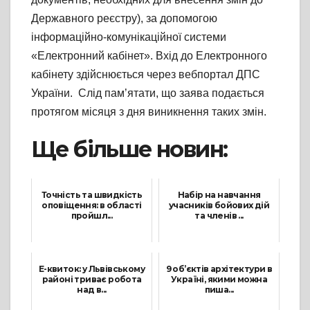
Державного реєстру), за допомогою
інформаційно-комунікаційної системи
«Електронний кабінет». Вхід до Електронного
кабінету здійснюється через вебпортал ДПС
України. Слід пам’ятати, що заява подається
протягом місяця з дня виникнення таких змін.
Ще більше новин:
Точність та швидкість
Набір на навчання
оповіщення: в області
учасників бойових дій
пройшл...
та членів ...
23 Грудня, 2025
27 Червня, 2024
Е-квиток: у Львівському
9 об’єктів архітектури в
районі триває робота
Україні, якими можна
над в...
пиша...