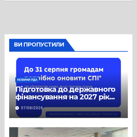
ВИ ПРОПУСТИЛИ
НОВИНИ РДА
Підготовка до державного
фінансування на 2027 рік
уже триває
07/08/2026