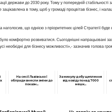
ації держави до 2030 року. Тому у попередній стабільності 
е зацікавлена в тому, щоб у громаді процвітав бізнес, і на
наголосив, що однією з пріоритетних цілей Стратегії буде 
уло комфортно розвиватися. Сьогоднішні напрацьовані заход
сі необхідні для бізнесу можливості»,- зазначив голова гро
і
На сесії Львівської
За минулу добу щеплення
их
облради внесли зміни до
від ковіду понад 7000
с
показн...
мешк...
13 Липня, 2021
21 Грудня, 2021