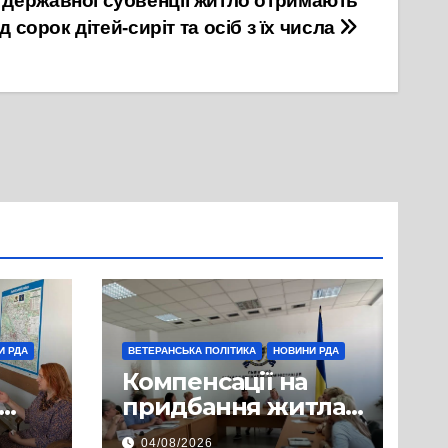
 державної субвенції житло отримають
д сорок дітей-сиріт та осіб з їх числа
И РДА
ВЕТЕРАНСЬКА ПОЛІТИКА
НОВИНИ РДА
Компенсації на
придбання житла
гові
для ветеранів: у
04/08/2026