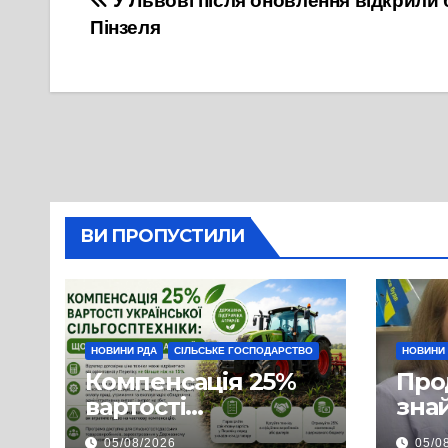
Навігація
У Львові після оновлення відкрили
Пінзеля
записів
ВИ ПРОПУСТИЛИ
НОВИНИ РДА
СІЛЬСЬКЕ ГОСПОДАРСТВО
НОВИНИ
Компенсація 25%
Про
вартості
знай
української
люд
05/08/2026
05/0