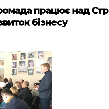
ромада працює над Стра
звиток бізнесу