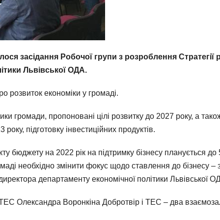
лося засідання Робочої групи з розроблення Стратегії 
ітики Львівської ОДА.
ро розвиток економіки у громаді.
ки громади, пропоновані цілі розвитку до 2027 року, а також
3 року, підготовку інвестиційних продуктів.
ту бюджету на 2022 рік на підтримку бізнесу планується до
омаді необхідно змінити фокус щодо ставлення до бізнесу –
 директора департаменту економічної політики Львівської 
ЕС Олександра Воронкіна Добротвір і ТЕС – два взаємозал