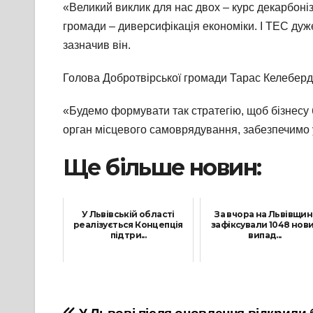
«Великий виклик для нас двох – курс декарбоніз
громади – диверсифікація економіки. І ТЕС дуж
зазначив він.
Голова Добротвірської громади Тарас Келеберда 
«Будемо формувати так стратегію, щоб бізнесу б
орган місцевого самоврядування, забезпечимо у
Ще більше новин:
У Львівській області
За вчора на Львівщин
реалізується Концепція
зафіксували 1048 нов
підтри...
випад...
31 Серпня, 2023
25 Листопада, 2021