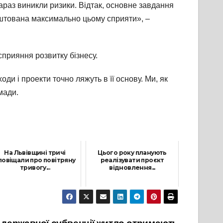
зараз виникли ризики. Відтак, основне завдання
лаштована максимально цьому сприяти», –
сприяння розвитку бізнесу.
и і проекти точно ляжуть в її основу. Ми, як
мади.
На Львівщині тричі
Цього року планують
повіщали про повітряну
реалізувати проєкт
тривогу...
відновлення...
19 Квітня, 2022
7 Лютого, 2022