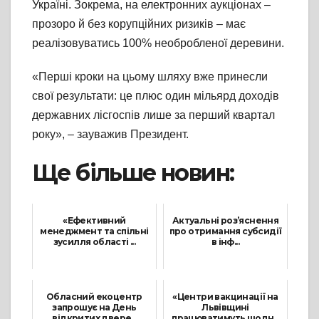
Україні. Зокрема, на електронних аукціонах –
прозоро й без корупційних ризиків – має
реалізовуватись 100% необробленої деревини.
«Перші кроки на цьому шляху вже принесли
свої результати: це плюс один мільярд доходів
державних лісгоспів лише за перший квартал
року», – зауважив Президент.
Ще більше новин:
«Ефективний
Актуальні роз’яснення
менеджмент та спільні
про отримання субсидії
зусилля області ...
в інф...
24 Червня, 2021
22 Вересня, 2021
Обласний екоцентр
«Центри вакцинації на
запрошує на День
Львівщині
відкритих двере...
працюватимуть щодн...