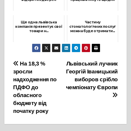
7 Вересня, 2021
27 Липня, 2021
Ще одна львівська
Частину
компанія презентує свої
стоматологічних послуг
товари н...
можна буде отримати...
8 Жовтня, 2021
13 Травня, 2021
Навігація
На 18,3 %
Львівський лучник
зросли
Георгій Іваницький
записів
надходження по
виборов срібло
ПДФО до
чемпіонату Європи
обласного
бюджету від
початку року