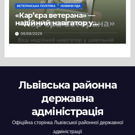
ВЕТЕРАНСЬКА ПОЛІТИКА
НОВИНИ РДА
«Кар’єра ветерана» —
надійний навігатор у
цивільній професії
06/08/2026
Львівська районна
державна
адміністрація
Офіційна сторінка Львівської районної державної
адміністрації