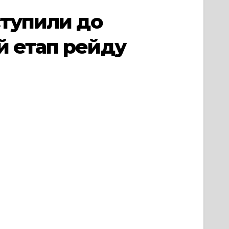
ступили до
й етап рейду