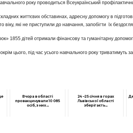
авчального року проводиться Всеукраїнський профілактични
у складних життєвих обставинах, адресну допомогу в підготов
о віку, які не приступили до навчання, запобігти їх бездогля
рок» 1855 дітей отримали фінансову та гуманітарну допомог
крім цього, під час усього навчального року триватимуть з
ще
Вчора в області
24 –25 січня в горах
Де
провакцинували 10 085
Львівської області
осіб, з них ...
зберігаєть...
3 Вересня, 2021
24 Січня, 2022