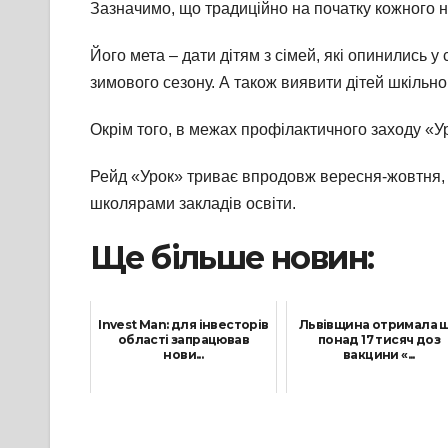
Зазначимо, що традиційно на початку кожного н
Його мета – дати дітям з сімей, які опинились 
зимового сезону. А також виявити дітей шкільног
Окрім того, в межах профілактичного заходу «У
Рейд «Урок» триває впродовж вересня-жовтня, о
школярами закладів освіти.
Ще більше новин:
Invest Man: для інвесторів
Львівщина отримала 
області запрацював
понад 17 тисяч доз
нови...
вакцини «...
29 Липня, 2021
10 Вересня, 2021