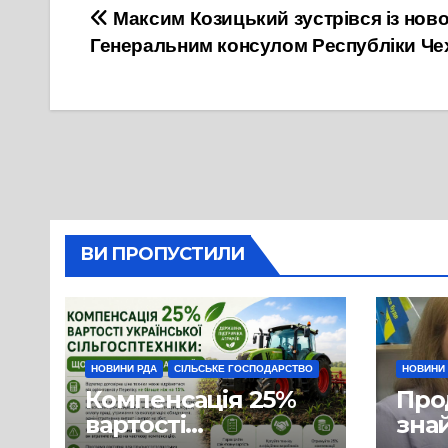
Навігація
Максим Козицький зустрівся із нов
Генеральним консулом Республіки Чех
записів
ВИ ПРОПУСТИЛИ
НОВИНИ РДА
СІЛЬСЬКЕ ГОСПОДАРСТВО
НОВИНИ
Компенсація 25%
Про
вартості
знай