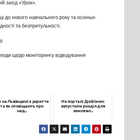
й захід «Урок».
ці до нового навчального року та осінньо-
дності та безпритульності.
у.
аходи щодо моніторингу відвідування
 на Львівщині є укриття
На порталі Дія.Бізнес
та як сповіщають про
запустили розділ для
над...
землевл...
29 Січня, 2022
7 Грудня, 2021