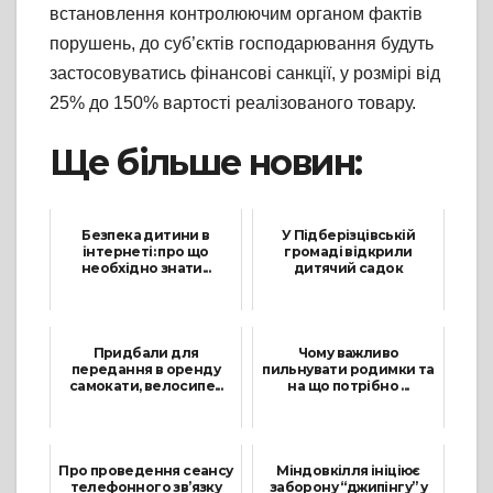
встановлення контролюючим органом фактів
порушень, до суб’єктів господарювання будуть
застосовуватись фінансові санкції, у розмірі від
25% до 150% вартості реалізованого товару.
Ще більше новин:
Безпека дитини в
У Підберізцівській
інтернеті: про що
громаді відкрили
необхідно знати...
дитячий садок
27 Березня, 2024
19 Грудня, 2021
Придбали для
Чому важливо
передання в оренду
пильнувати родимки та
самокати, велосипе...
на що потрібно ...
3 Жовтня, 2022
4 Травня, 2023
Про проведення сеансу
Міндовкілля ініціює
телефонного зв’язку
заборону “джипінгу” у