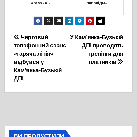
«гаряча ...
заповідн...
15 Листопада, 2022
11 Жовтня, 2023
Навігація
Черговий
У Кам’янка-Бузькій
телефонний сеанс
ДПІ проводять
записів
«гаряча лінія»
тренінги для
відбувся у
платників
Кам’янка-Бузькій
ДПІ
ВИ ПРОПУСТИЛИ