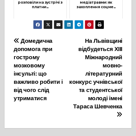
розповіли на зустрічі з
медіатравми: як
платни...
захоплення соцме...
8 Квітня, 2025
29 Листопада, 2023
Навігація
Домедична
На Львівщині
допомога при
відбудеться ХІІІ
записів
гострому
Міжнародний
мозковому
мовно-
інсульті: що
літературний
важливо робити і
конкурс учнівської
від чого слід
та студентської
утриматися
молоді імені
Тараса Шевченка