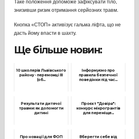
Таке положення допоможе зафіксувати тіло,
знизивши ризик отримання серйозних травм.
Кнопка «СТОП» активізує гальма ліфта, що не
дасть йому впасти в шахту.
Ще більше новин:
10 школярів Львівського
Інформуємо про
району - переможці ІІІ
правила безпечної
(об...
поведінки під час...
3 Січня, 2024
2 Червня, 2026
Результати дитячої
Проєкт "Довіра":
травми: як допомогти
конкурс мікрогрантів
дитині
для переміще...
4 Березня, 2025
17 Жовтня, 2023
Про новації для ФОП
Вберегти себе від