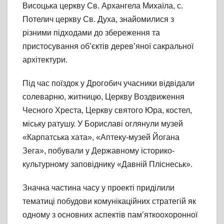
Висоцька церкву Св. Архангела Михаїла, с.
Потелич церкву Св. Духа, знайомилися з
різними підходами до збереження та
пристосування об’єктів дерев’яної сакральної
архітектури.
Під час поїздок у Дрогобич учасники відвідали
солеварню, житницю, Церкву Воздвиження
Чесного Хреста, Церкву святого Юра, костел,
міську ратушу. У Бориславі оглянули музей
«Карпатська хата», «Аптеку-музей Йогана
Зега», побували у Державному історико-
культурному заповіднику «Давній Пліснеськ».
Значна частина часу у проекті приділили
тематиці побудови комунікаційних стратегій як
одному з основних аспектів пам’яткоохоронної