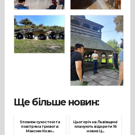
Ще більше новин:
5 пожеж сухостою та
Цьогоріч на Львівщині
повітряна тривога:
планують відкрити 16
Максим Кози...
нових Ц...