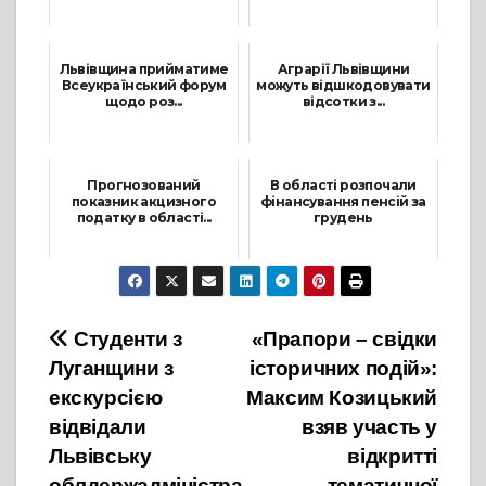
12 Квітня, 2022
22 Лютого, 2022
Львівщина прийматиме
Аграрії Львівщини
Всеукраїнський форум
можуть відшкодовувати
щодо роз...
відсотки з...
27 Жовтня, 2021
3 Лютого, 2022
Прогнозований
В області розпочали
показник акцизного
фінансування пенсій за
податку в області...
грудень
29 Липня, 2021
3 Грудня, 2021
Навігація
Студенти з
«Прапори – свідки
Луганщини з
історичних подій»:
записів
екскурсією
Максим Козицький
відвідали
взяв участь у
Львівську
відкритті
облдержадміністра
тематичної