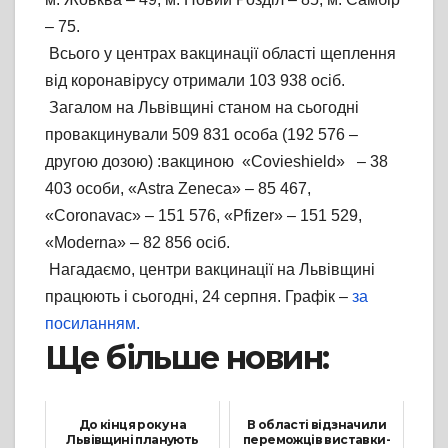
– 75.
Всього у центрах вакцинації області щеплення
від коронавірусу отримали 103 938 осіб.
Загалом на Львівщині станом на сьогодні
провакцинували 509 831 особа (192 576 –
другою дозою) :вакциною «Covieshield» – 38
403 особи, «Astra Zeneca» – 85 467,
«Coronavac» – 151 576, «Pfizer» – 151 529,
«Moderna» – 82 856 осіб.
Нагадаємо, центри вакцинації на Львівщині
працюють і сьогодні, 24 серпня. Графік –
за
посиланням.
Ще більше новин:
До кінця року на
В області відзначили
Львівщині планують
переможців виставки-