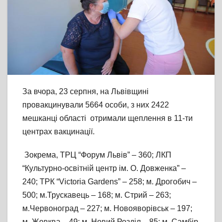
За вчора, 23 серпня, на Львівщині
провакцинували 5664 особи, з них 2422
мешканці області отримали щеплення в 11-ти
центрах вакцинації.
Зокрема, ТРЦ “Форум Львів” – 360; ЛКП
“Культурно-освітній центр ім. О. Довженка” –
240; ТРК “Victoria Gardens” – 258; м. Дрогобич –
500; м.Трускавець – 168; м. Стрий – 263;
м.Червоноград – 227; м. Новояворівськ – 197;
м. Жовква – 49; м. Новий Розділ – 85; м. Самбір