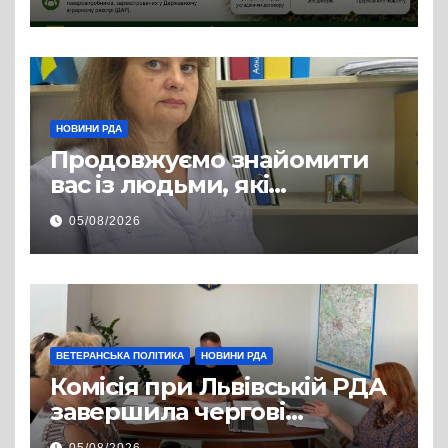
змінилося для аграріїв
НОВИНИ РДА
Продовжуємо знайомити
вас із людьми, які
допомагають нашим
05/08/2026
захисникам і захисницям
повертатися до цивільного
життя
ВЕТЕРАНСЬКА ПОЛІТИКА
НОВИНИ РДА
Комісія при Львівській РДА
завершила чергові
співбесіди та
05/08/2026