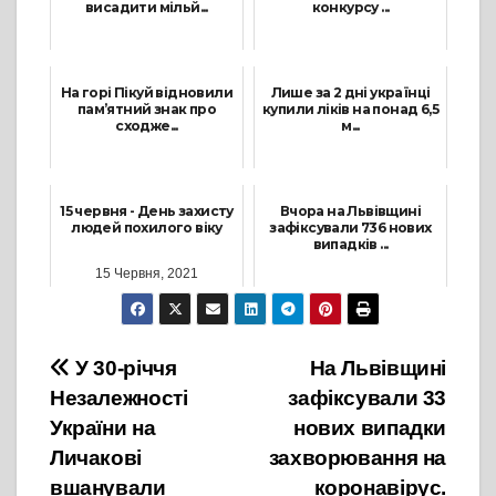
висадити мільй...
конкурсу ...
27 Жовтня, 2021
1 Грудня, 2021
На горі Пікуй відновили
Лише за 2 дні українці
пам’ятний знак про
купили ліків на понад 6,5
сходже...
м...
31 Травня, 2021
26 Січня, 2022
15 червня - День захисту
Вчора на Львівщині
людей похилого віку
зафіксували 736 нових
випадків ...
15 Червня, 2021
14 Лютого, 2022
Навігація
У 30-річчя
На Львівщині
Незалежності
зафіксували 33
записів
України на
нових випадки
Личакові
захворювання на
вшанували
коронавірус.