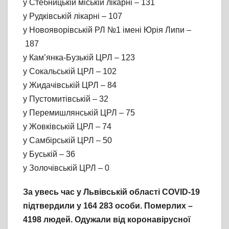
у Стебницькій міській лікарні – 131
у Рудківській лікарні – 107
у Новояворівській РЛ №1 імені Юрія Липи –
187
у Кам’янка-Бузькій ЦРЛ – 123
у Сокальській ЦРЛ – 102
у Жидачівській ЦРЛ – 84
у Пустомитівській – 32
у Перемишлянській ЦРЛ – 75
у Жовківській ЦРЛ – 74
у Самбірській ЦРЛ – 50
у Буській – 36
у Золочівській ЦРЛ – 0
За увесь час у Львівській області COVID-19
підтвердили у 164 283 особи. Померлих –
4198 людей. Одужали від коронавірусної