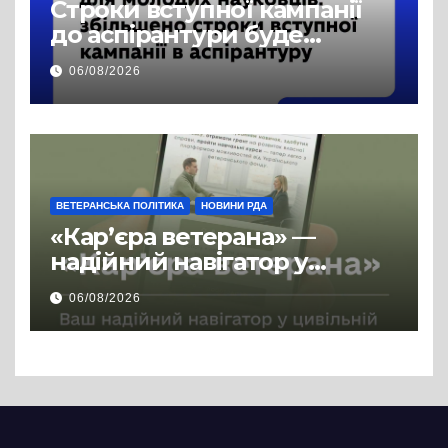
Строки вступної кампанії
до аспірантури буде
продовжено
06/08/2026
ВЕТЕРАНСЬКА ПОЛІТИКА
НОВИНИ РДА
«Кар’єра ветерана» —
надійний навігатор у
цивільній професії
06/08/2026