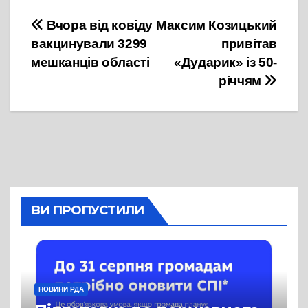
Навігація
Вчора від ковіду
Максим Козицький
вакцинували 3299
привітав
записів
мешканців області
«Дударик» із 50-
річчям
ВИ ПРОПУСТИЛИ
НОВИНИ РДА