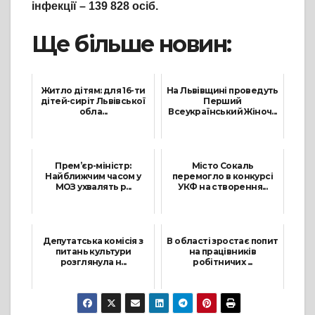
інфекції – 139 828 осіб.
Ще більше новин:
Житло дітям: для 16-ти
На Львівщині проведуть
дітей-сиріт Львівської
Перший
обла...
Всеукраїнський Жіноч...
4 Листопада, 2021
9 Червня, 2021
Прем’єр-міністр:
Місто Сокаль
Найближчим часом у
перемогло в конкурсі
МОЗ ухвалять р...
УКФ на створення...
21 Грудня, 2021
20 Липня, 2021
Депутатська комісія з
В області зростає попит
питань культури
на працівників
розглянула н...
робітничих ...
2 Грудня, 2021
18 Листопада, 2021