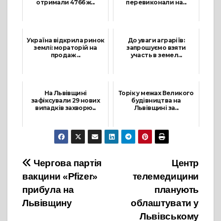
отримали 4766 ж...
перевиконали на...
18 Січня, 2022
24 Грудня, 2021
Україна відкрила ринок
До уваги аграріїв:
землі: мораторій на
запрошуємо взяти
продаж ...
участь в земел...
1 Липня, 2021
27 Вересня, 2021
На Львівщині
Торік у межах Великого
зафіксували 29 нових
будівництва на
випадків захворю...
Львівщині за...
1 Липня, 2021
12 Січня, 2022
Навігація
Чергова партія
Центр
вакцини «Pfizer»
телемедицини
записів
прибула на
планують
Львівщину
облаштувати у
Львівському