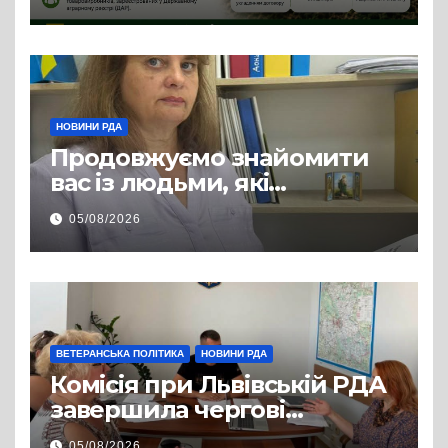
змінилося для аграріїв
НОВИНИ РДА
Продовжуємо знайомити
вас із людьми, які
допомагають нашим
05/08/2026
захисникам і захисницям
повертатися до цивільного
життя
ВЕТЕРАНСЬКА ПОЛІТИКА
НОВИНИ РДА
Комісія при Львівській РДА
завершила чергові
співбесіди та
05/08/2026