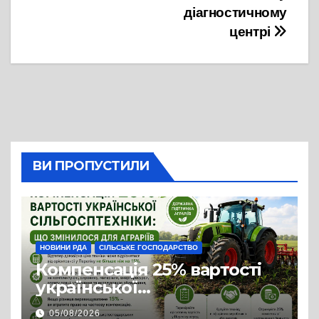
діагностичному
центрі
ВИ ПРОПУСТИЛИ
НОВИНИ РДА
СІЛЬСЬКЕ ГОСПОДАРСТВО
Компенсація 25% вартості
української
сільгосптехніки: що
05/08/2026