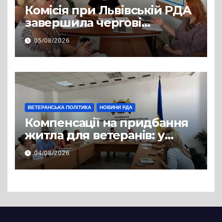
Комісія при Львівській РДА
завершила чергові
співбесіди та
05/08/2026
рекомендувала кандидатів
на посади фахівців із
супроводу
ВЕТЕРАНСЬКА ПОЛІТИКА
НОВИНИ РДА
Компенсації на придбання
житла для ветеранів: у
Львівській РДА розглянули
04/08/2026
нові заяви