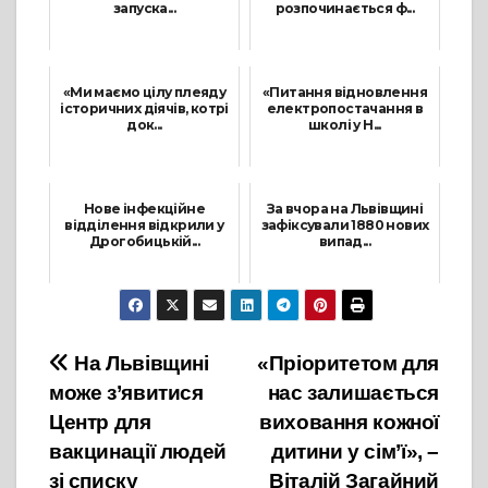
запуска...
розпочинається ф...
18 Серпня, 2021
11 Травня, 2021
«Ми маємо цілу плеяду
«Питання відновлення
історичних діячів, котрі
електропостачання в
док...
школі у Н...
14 Травня, 2021
3 Червня, 2021
Нове інфекційне
За вчора на Львівщині
відділення відкрили у
зафіксували 1880 нових
Дрогобицькій...
випад...
8 Жовтня, 2021
30 Жовтня, 2021
Навігація
На Львівщині
«Пріоритетом для
може з’явитися
нас залишається
записів
Центр для
виховання кожної
вакцинації людей
дитини у сім’ї», –
зі списку
Віталій Загайний