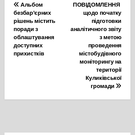
Навігація
Альбом
ПОВІДОМЛЕННЯ
безбар’єрних
щодо початку
записів
рішень містить
підготовки
поради з
аналітичного звіту
облаштування
з метою
доступних
проведення
прихистків
містобудівного
моніторингу на
території
Куликівської
громади