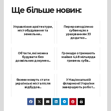
Ще більше новин:
Управління архітектури,
Перерозподілено
містобудування та
субвенцію з
земельни...
урахуванням 33
додатко...
4 Листопада, 2022
9 Жовтня, 2023
Об'єкти, які можна
Громади отримають
будувати без
майже 4,48 мільярда
дозвільних докумен...
гривень субв...
20 Червня, 2023
21 Червня, 2023
Якими можуть стати
У Національній
українські міста після
філармонії України
відбудов...
завершують робот...
15 Березня, 2023
14 Квітня, 2023