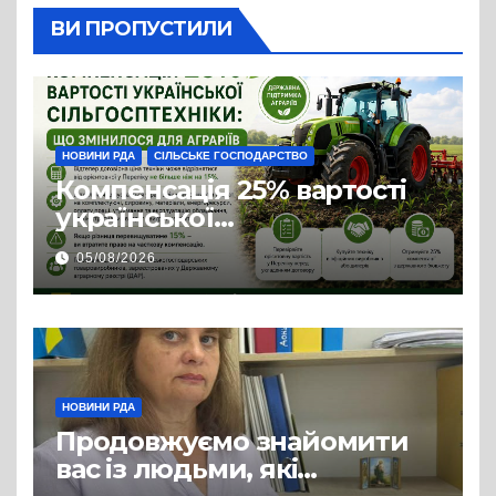
ВИ ПРОПУСТИЛИ
НОВИНИ РДА
СІЛЬСЬКЕ ГОСПОДАРСТВО
Компенсація 25% вартості
української
сільгосптехніки: що
05/08/2026
змінилося для аграріїв
НОВИНИ РДА
Продовжуємо знайомити
вас із людьми, які