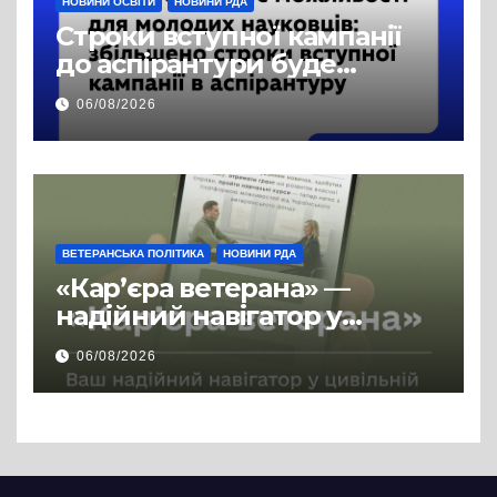
НОВИНИ ОСВІТИ
НОВИНИ РДА
Строки вступної кампанії
до аспірантури буде
продовжено
06/08/2026
ВЕТЕРАНСЬКА ПОЛІТИКА
НОВИНИ РДА
«Кар’єра ветерана» —
надійний навігатор у
цивільній професії
06/08/2026