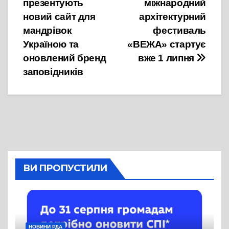
презентують
міжнародний
записів
новий сайт для
архітектурний
мандрівок
фестиваль
Україною та
«ВЕЖА» стартує
оновлений бренд
вже 1 липня
заповідників
ВИ ПРОПУСТИЛИ
НОВИНИ РДА