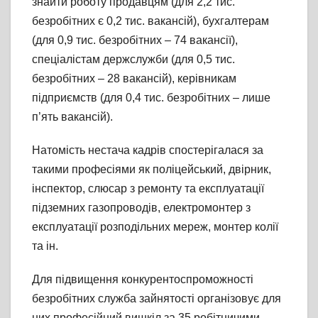
знайти роботу продавцям (для 2,2 тис.
безробітних є 0,2 тис. вакансій), бухгалтерам
(для 0,9 тис. безробітних – 74 вакансії),
спеціалістам держслужби (для 0,5 тис.
безробітних – 28 вакансій), керівникам
підприємств (для 0,4 тис. безробітних – лише
п’ять вакансій).
Натомість нестача кадрів спостерігалася за
такими професіями як поліцейський, двірник,
інспектор, слюсар з ремонту та експлуатації
підземних газопроводів, електромонтер з
експлуатації розподільних мереж, монтер колії
та ін.
Для підвищення конкурентоспроможності
безробітних служба зайнятості організовує для
них професійний вишкіл за 35 робітничими