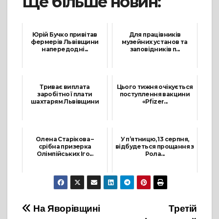
Ще більше новин:
Юрій Бучко привітав
Для працівників
фермерів Львівщини
музейних установ та
напередодні...
заповідників п...
17 Червня, 2021
30 Червня, 2021
Триває виплата
Цього тижня очікується
заробітної плати
поступлення вакцини
шахтарям Львівщини
«Pfizer...
19 Листопада, 2021
13 Липня, 2021
Олена Старікова –
У п’ятницю, 13 серпня,
срібна призерка
відбудеться прощання з
Олімпійських Іго...
Рола...
8 Серпня, 2021
12 Серпня, 2021
Навігація
На Яворівщині
Третій