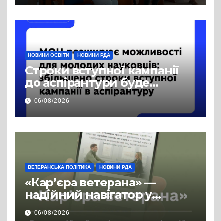
публічної інформації
НОВИНИ ОСВІТИ
НОВИНИ РДА
Строки вступної кампанії
до аспірантури буде
продовжено
06/08/2026
ВЕТЕРАНСЬКА ПОЛІТИКА
НОВИНИ РДА
«Кар’єра ветерана» —
надійний навігатор у
цивільній професії
06/08/2026