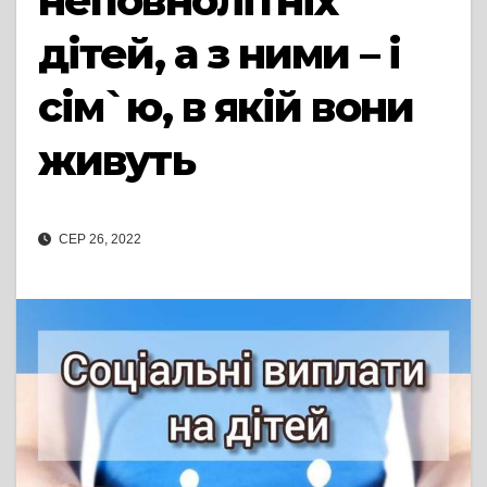
неповнолітніх
дітей, а з ними – і
сім`ю, в якій вони
живуть
СЕР 26, 2022