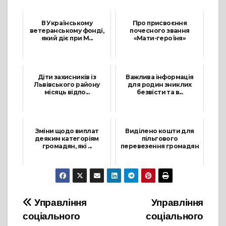
В Українському
Про присвоєння
ветеранському фонді,
почесного звання
який діє при М...
«Мати-героїня»
3 Жовтня, 2022
5 Квітня, 2024
Діти захисників із
Важлива інформація
Львівського району
для родин зниклих
місяць відпо...
безвісти та в...
12 Червня, 2023
4 Травня, 2026
Зміни щодо виплат
Виділено кошти для
деяким категоріям
пільгового
громадян, які ...
перевезення громадян
28 Грудня, 2022
7 Вересня, 2022
Навігація
Управління
Управління
соціального
соціального