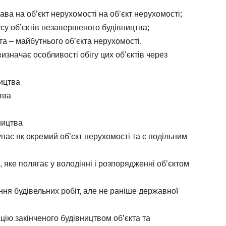
а на об’єкт нерухомості на об’єкт нерухомості;
у об’єктів незавершеного будівництва;
та – майбутнього об’єкта нерухомості.
значає особливості обігу цих об’єктів через
ицтва
тва
ництва
ає як окремий об’єкт нерухомості та є подільним
яке полягає у володінні і розпорядженні об’єктом
ня будівельних робіт, але не раніше державної
цію закінченого будівництвом об’єкта та