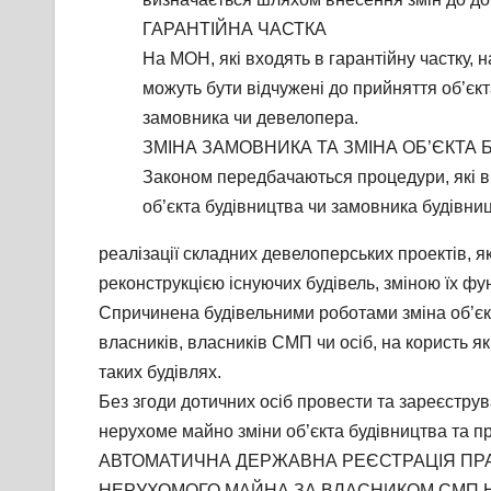
ГАРАНТІЙНА ЧАСТКА
На МОН, які входять в гарантійну частку,
можуть бути відчужені до прийняття об’єкт
замовника чи девелопера.
ЗМІНА ЗАМОВНИКА ТА ЗМІНА ОБ’ЄКТА 
Законом передбачаються процедури, які в
об’єкта будівництва чи замовника будівниц
реалізації складних девелоперських проектів, як
реконструкцією існуючих будівель, зміною їх фу
Спричинена будівельними роботами зміна об’єк
власників, власників СМП чи осіб, на користь 
таких будівлях.
Без згоди дотичних осіб провести та зареєстру
нерухоме майно зміни об’єкта будівництва та 
АВТОМАТИЧНА ДЕРЖАВНА РЕЄСТРАЦІЯ ПРА
НЕРУХОМОГО МАЙНА ЗА ВЛАСНИКОМ СМП 