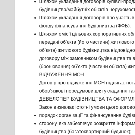
Шляхом укладання договорів купівлі-прод
будівництва/майбутніх об’єктів нерухомос
Шляхом укладання договорів про участь в
фонду фінансування будівництва (ФФБ).
Шляхом емісії цільових корпоративних обл
передачі об’єкта (його частини) житлового
об’єкта) житлового будівництва відповідн
договору між замовником будівництва та 
(бронювання) об’єкта (частини об’єкта) жи
ВІДЧУЖЕННЯ МОН
Договір про відчуження МОН підлягає нот
обов’язкові передумови для укладання так
ДЕВЕЛОПЕР БУДІВНИЦТВА ТА ОФОРМЛ
Закон визначає істотні умови цього догово
порядок організації та фінансування буді
сторону, яка забезпечує розкриття інформ
будівництва (багатоквартирний будинок);