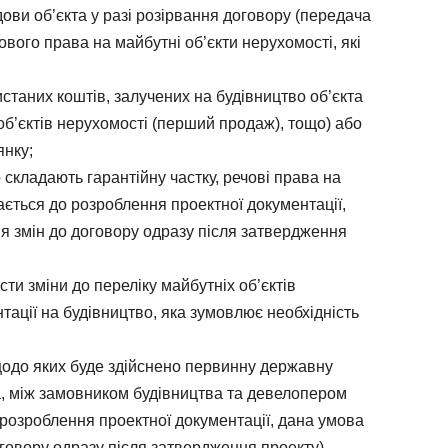
ови об’єкта у разі розірвання договору (передача
вого права на майбутні об’єкти нерухомості, які
таних коштів, залучених на будівництво об’єкта
об’єктів нерухомості (перший продаж), тощо) або
янку;
о складають гарантійну частку, речові права на
ається до розроблення проектної документації,
 змін до договору одразу після затвердження
сти зміни до переліку майбутніх об’єктів
нтації на будівництво, яка зумовлює необхідність
 щодо яких буде здійснено первинну державну
, між замовником будівництва та девелопером
 розроблення проектної документації, дана умова
говору одразу після затвердження проекту).