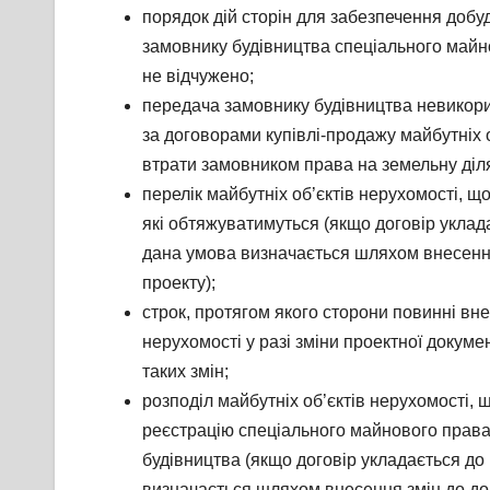
порядок дій сторін для забезпечення добуд
замовнику будівництва спеціального майно
не відчужено;
передача замовнику будівництва невикорис
за договорами купівлі-продажу майбутніх 
втрати замовником права на земельну діл
перелік майбутніх об’єктів нерухомості, щ
які обтяжуватимуться (якщо договір уклад
дана умова визначається шляхом внесення
проекту);
строк, протягом якого сторони повинні вне
нерухомості у разі зміни проектної докуме
таких змін;
розподіл майбутніх об’єктів нерухомості,
реєстрацію спеціального майнового права
будівництва (якщо договір укладається до
визначається шляхом внесення змін до до