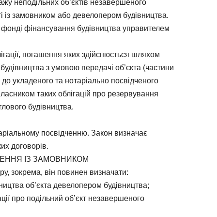
ажу неподільних об’єктів незавершеного
ті із замовником або девелопером будівництва.
 фонді фінансування будівництва управителем
ігації, погашення яких здійснюється шляхом
 будівництва з умовою передачі об’єкта (частини
о до укладеного та нотаріально посвідченого
власником таких облігацій про резервування
тлового будівництва.
аріальному посвідченню. Закон визначає
их договорів.
ЕННЯ ІЗ ЗАМОВНИКОМ
ру, зокрема, він повинен визначати:
вництва об’єкта девелопером будівництва;
ації про подільний об’єкт незавершеного