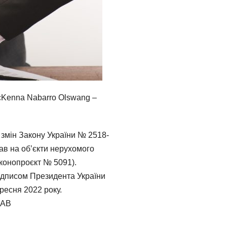
Kenna Nabarro Olswang –
 змін Закону України № 2518-
ав на об’єкти нерухомого
аконопроєкт № 5091).
підписом Президента України
ресня 2022 року.
РАВ