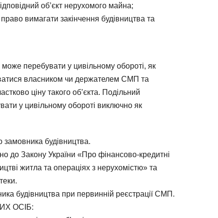
відповідний об’єкт нерухомого майна;
 право вимагати закінчення будівництва та
 може перебувати у цивільному обороті, як
уватися власником чи держателем СМП та
астково ціну такого об’єкта. Подільний
вати у цивільному обороті виключно як
ю замовника будівництва.
но до Закону України «Про фінансово-кредитні
ицтві житла та операціях з нерухомістю» та
теки.
ника будівництва при первинній реєстрації СМП.
Х ОСІБ: