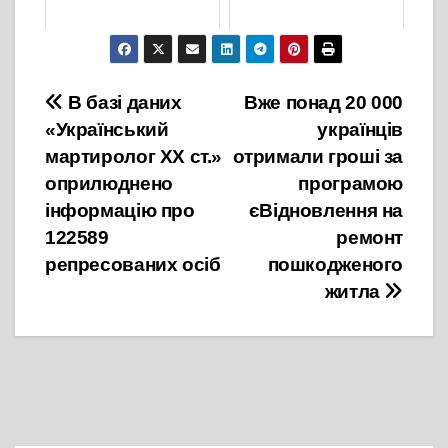
1 Лютого, 2023
20 Жовтня, 2023
Навігація
В базі даних
Вже понад 20 000
«Український
українців
записів
мартиролог XX ст.»
отримали гроші за
оприлюднено
програмою
інформацію про
єВідновлення на
122589
ремонт
репресованих осіб
пошкодженого
житла