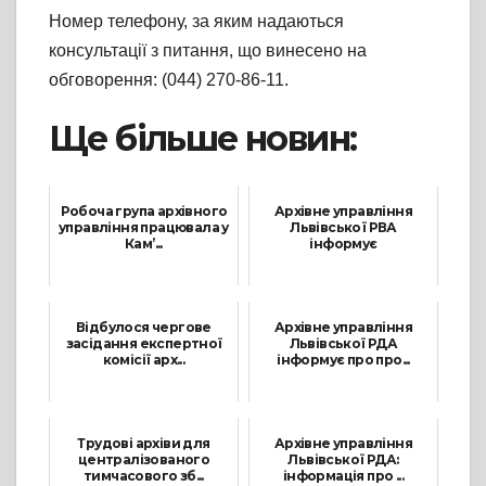
Номер телефону, за яким надаються
консультації з питання, що винесено на
обговорення: (044) 270-86-11.
Ще більше новин:
Робоча група архівного
Архівне управління
управління працювала у
Львівської РВА
Кам’...
інформує
30 Квітня, 2026
18 Листопада, 2022
Відбулося чергове
Архівне управління
засідання експертної
Львівської РДА
комісії арх...
інформує про про...
31 Січня, 2023
27 Березня, 2024
Трудові архіви для
Архівне управління
централізованого
Львівської РДА:
тимчасового зб...
інформація про ...