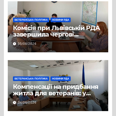
життя
ВЕТЕРАНСЬКА ПОЛІТИКА
НОВИНИ РДА
Комісія при Львівській РДА
завершила чергові
співбесіди та
05/08/2026
рекомендувала кандидатів
на посади фахівців із
супроводу
ВЕТЕРАНСЬКА ПОЛІТИКА
НОВИНИ РДА
Компенсації на придбання
житла для ветеранів: у
Львівській РДА розглянули
04/08/2026
нові заяви