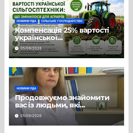
НОВИНИ РДА
СІЛЬСЬКЕ ГОСПОДАРСТВО
Компенсація 25% вартості
української
сільгосптехніки: що
05/08/2026
змінилося для аграріїв
НОВИНИ РДА
Продовжуємо знайомити
вас із людьми, які
допомагають нашим
05/08/2026
захисникам і захисницям
повертатися до цивільного