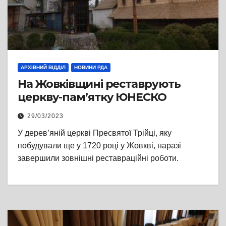
АРХІВНИЙ ВІДДІЛ
НОВИНИ РДА
На Жовківщині реставрують
церкву-пам’ятку ЮНЕСКО
29/03/2023
У дерев’яній церкві Пресвятої Трійці, яку
побудували ще у 1720 році у Жовкві, наразі
завершили зовнішні реставраційні роботи.