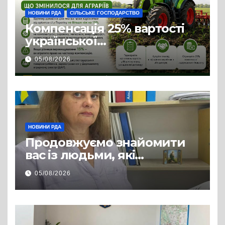
НОВИНИ РДА
СІЛЬСЬКЕ ГОСПОДАРСТВО
Компенсація 25% вартості
української
сільгосптехніки: що
05/08/2026
змінилося для аграріїв
НОВИНИ РДА
Продовжуємо знайомити
вас із людьми, які
допомагають нашим
05/08/2026
захисникам і захисницям
повертатися до цивільного
життя