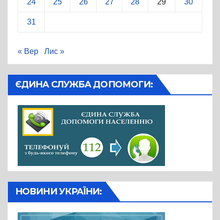
24
25
26
27
28
29
30
31
« Вер
Лис »
ЄДИНА СЛУЖБА ДОПОМОГИ:
НОВИНИ УКРАЇНИ: