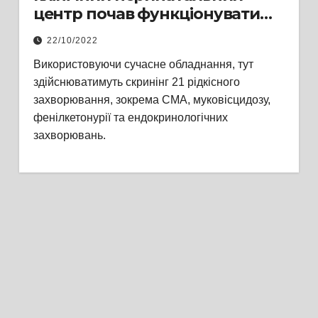
центр почав функціонувати
Регіональний центр
22/10/2022
неонатального ￼скринінгу для
Використовуючи сучасне обладнання, тут
новонароджених зі 7 областей
здійснюватимуть скринінг 21 рідкісного
України
захворювання, зокрема СМА, муковісцидозу,
фенілкетонурії та ендокринологічних
захворювань.