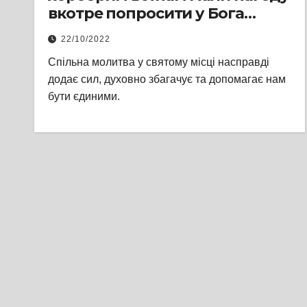
вкотре попросити у Бога
охорони, благословення та
22/10/2022
заступництва для захисників,
Спільна молитва у святому місці насправді
попросити якнайшвидшого
додає сил, духовно збагачує та допомагає нам
переможного миру на прощі у
бути єдиними.
селі Руда Сілецька