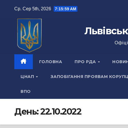
Перейти
Ср. Сер 5th, 2026
7:16:00 AM
до
вмісту
Львівськ
Офіці
ГОЛОВНА
ПРО РДА
НОВИ
ЦНАП
ЗАПОБІГАННЯ ПРОЯВАМ КОРУПЦ
ВПО
День:
22.10.2022