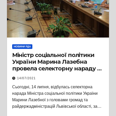
НОВИНИ РДА
Міністр соціальної політики
України Марина Лазебна
провела селекторну нараду з
головами
14/07/2021
райдержадміністрацій та
Сьогодні, 14 липня, відбулась селекторна
територіальних громад
нарада Міністра соціальної політики України
Львівщини
Марини Лазебної з головами громад та
райдержадміністрацій Львівської області, за…