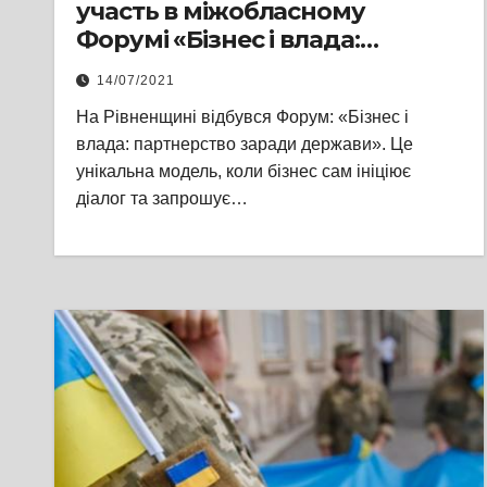
участь в міжобласному
Форумі «Бізнес і влада:
партнерство заради
14/07/2021
держави»
На Рівненщині відбувся Форум: «Бізнес і
влада: партнерство заради держави». Це
унікальна модель, коли бізнес сам ініціює
діалог та запрошує…