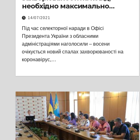
необхідно максимально
пришвидшувати темпи
14/07/2021
вакцинації – підсумки
Під час селекторної наради в Офісі
селекторної наради з Офісом
Президента України з обласними
Президента
адміністраціями наголосили – восени
очікується новий спалах захворюваності на
коронавірус,…