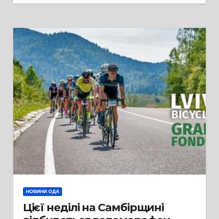
НОВИНИ ОДА
Цієї неділі на Самбірщині