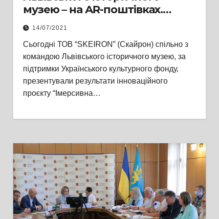
музею – на AR-поштівках.
Експозиції 10-ти відділів
14/07/2021
доступні для віртуальних
Сьогодні ТОВ “SKEIRON” (Скайрон) спільно з
турів
командою Львівського історичного музею, за
підтримки Українського культурного фонду,
презентували результати інноваційного
проєкту “Імерсивна…